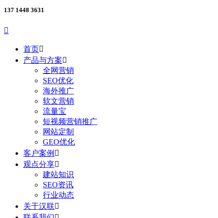
137 1448 3631

首页

产品与方案

全网营销
SEO优化
海外推广
软文营销
流量宝
短视频营销推广
网站定制
GEO优化
客户案例

观点分享

建站知识
SEO资讯
行业动态
关于汉联

联系我们
